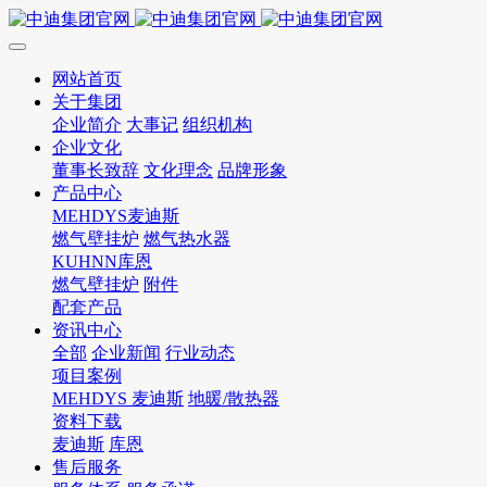
网站首页
关于集团
企业简介
大事记
组织机构
企业文化
董事长致辞
文化理念
品牌形象
产品中心
MEHDYS麦迪斯
燃气壁挂炉
燃气热水器
KUHNN库恩
燃气壁挂炉
附件
配套产品
资讯中心
全部
企业新闻
行业动态
项目案例
MEHDYS 麦迪斯
地暖/散热器
资料下载
麦迪斯
库恩
售后服务